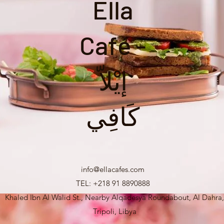
Ella
Café -
إيْلاّ
كَافِي
info@ellacafes.com
TEL: +218 91 8890888
Khaled Ibn Al Walid St., Nearby Alqadesya Roundabout, Al Dahra,
Tripoli, Libya