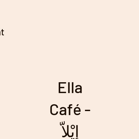
nt
Ella
Café -
إيْلاّ