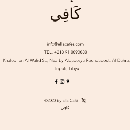
كَافِي
info@ellacafes.com
TEL: +218 91 8890888
Khaled Ibn Al Walid St., Nearby Alqadesya Roundabout, Al Dahra,
Tripoli, Libya
©2020 by Ella Café - إيْلاّ
كَافِي.