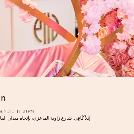
on
9, 2020, 11:00 PM
Ella Café - إيْلاّ كَافِي, شارع زاوية الماعزي، بإتجاه ميدا