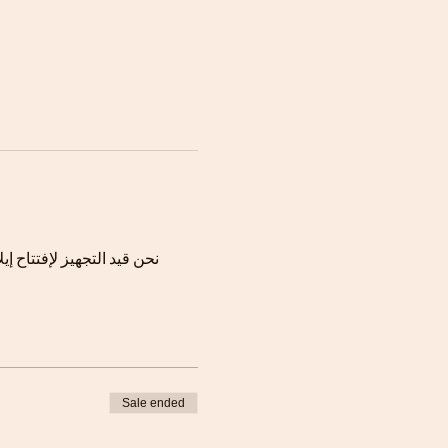
نحن قيد التجهيز لإفتتاح إيلا، يسعدنا دعوتكم لتجربة خدماتنا والمساهمة في إبداء اية ملاحظات تهمنا لظمان جودة الخدمات مستقبلا
Sale ended