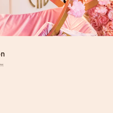
on
PM