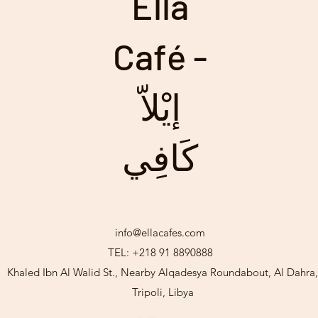
Ella
Café -
إيْلاّ
كَافِي
info@ellacafes.com
TEL: +218 91 8890888
Khaled Ibn Al Walid St., Nearby Alqadesya Roundabout, Al Dahra,
Tripoli, Libya